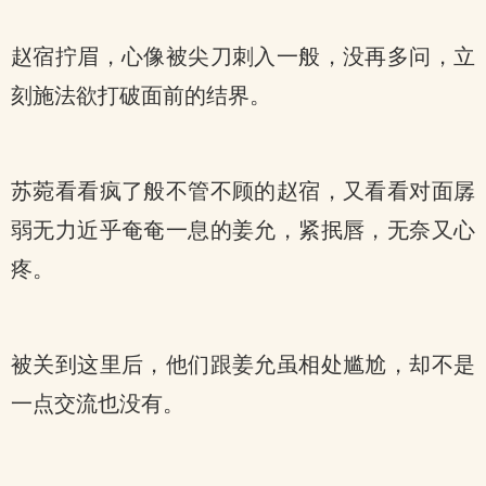
赵宿拧眉，心像被尖刀刺入一般，没再多问，立
刻施法欲打破面前的结界。
苏菀看看疯了般不管不顾的赵宿，又看看对面孱
弱无力近乎奄奄一息的姜允，紧抿唇，无奈又心
疼。
被关到这里后，他们跟姜允虽相处尴尬，却不是
一点交流也没有。