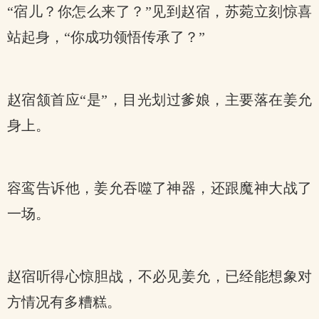
“宿儿？你怎么来了？”见到赵宿，苏菀立刻惊喜
站起身，“你成功领悟传承了？”
赵宿颔首应“是”，目光划过爹娘，主要落在姜允
身上。
容鸾告诉他，姜允吞噬了神器，还跟魔神大战了
一场。
赵宿听得心惊胆战，不必见姜允，已经能想象对
方情况有多糟糕。