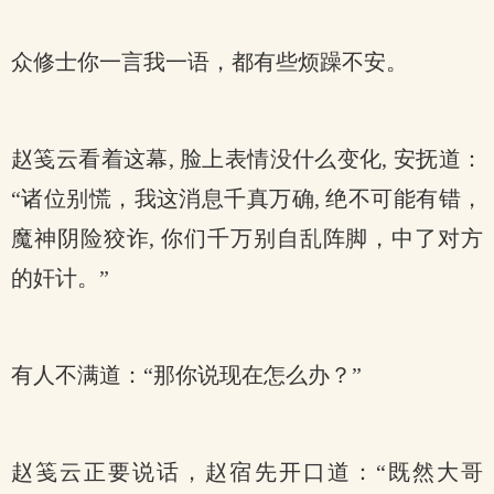
众修士你一言我一语，都有些烦躁不安。
赵笺云看着这幕, 脸上表情没什么变化, 安抚道：
“诸位别慌，我这消息千真万确, 绝不可能有错，
魔神阴险狡诈, 你们千万别自乱阵脚，中了对方
的奸计。”
有人不满道：“那你说现在怎么办？”
赵笺云正要说话，赵宿先开口道：“既然大哥