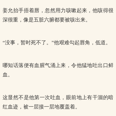
姜允抬手捂着唇，忽然用力咳嗽起来，他咳得很
深很重，像是五脏六腑都要被咳出来。
“没事，暂时死不了。”他艰难勾起唇角，低道。
哪知话落便有血腥气涌上来，令他猛地吐出口鲜
血。
这显然不是他第一次吐血，眼前地上有干涸的暗
红血迹，被一层接一层地覆盖着。