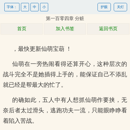
字体：
大
中
小
护眼
关灯
第一百零四章 分赃
首页
加入书签
返回书页
，最快更新仙萌宝葫 ！
仙萌在一旁热闹看得还算开心，这种层次的
战斗完全不是她插得上手的，能保证自己不添乱
就已经是帮最大的忙了。
的确如此，五人中有人想抓仙萌作要挟，无
奈后者太过滑头，逃跑功夫一流，只能眼睁睁看
着陷入苦战。