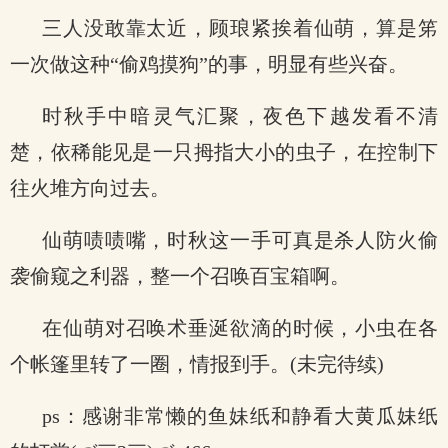
三人没敢靠太近，顾琅紧挨着仙萌，算是笫
一次做这种“偷鸡摸狗”的事，明显有些兴奋。
时秋手中暗灵气汇聚，夜色下越发看不清
楚，依稀能见是一只拇指大小的虫子，在控制下
往火堆方向过去。
仙萌啧啧嘴，时秋这一手可真是杀人防火偷
袭偷窥之利器，整一个召唤百宝箱啊。
在仙萌对召唤术垂涎欲滴的时候，小虫在各
个帐篷里转了一圈，情报到手。(未完待续)
ps：感谢非常懒的鱼妹纸和静看大黄瓜妹纸