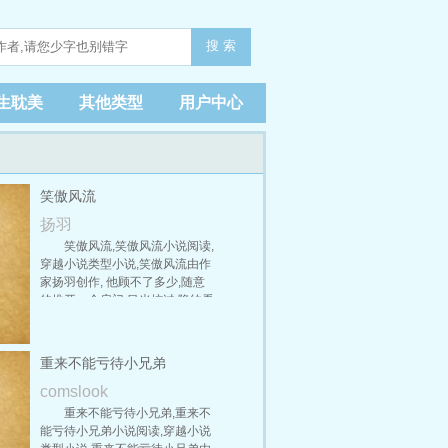
搜 索
生耽美
其他类型
用户中心
笑傲风流
扬羽
笑傲风流,笑傲风流小说阅读,
穿越小说类型小说,笑傲风流由作
家扬羽创作, 他顾不了多少,随意
的推开一个房门,目光掠过,隐约看
到房门上写着一个笑字,他原以为
这房门是锁着的,用了好大的力气,
没想到它只是虚虚掩着的,房门推
重来不能亏待小兄弟
开之后,他才赫然发现,里面云雾缭
绕,仿佛这房间飞在半空中一样,下
comslook
面绿树青山,风景诱人。妈呀,这要
重来不能亏待小兄弟,重来不
下去还不摔个死死的。可惜,他刚
能亏待小兄弟小说阅读,穿越小说
才用力过猛,这会儿发现不妙,身子