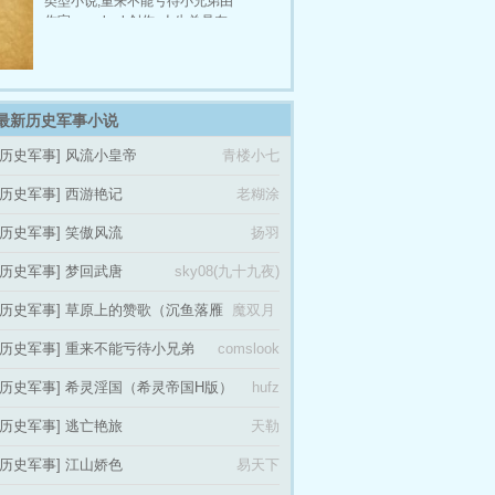
类型小说,重来不能亏待小兄弟由
却是一点都控制不住,在惯性的作
作家comslook创作, 人生总是在
用下,一脚踩空摔了下去。本站提
不断地遗憾中行进,不断地错过,机
供笑傲风流最新章节,笑傲风流最
会就在眼前,你却因为各种原因去
新更新章节,本站免费稳定急速专
放弃。 如果重来一次你会怎么做,
业无弹窗
至少不能亏待小兄弟吧。本站提
最新历史军事小说
供重来不能亏待小兄弟最新章节,
重来不能亏待小兄弟最新更新章
[历史军事]
风流小皇帝
青楼小七
节,本站免费稳定急速专业无弹窗
[历史军事]
西游艳记
老糊涂
[历史军事]
笑傲风流
扬羽
[历史军事]
梦回武唐
sky08(九十九夜)
[历史军事]
草原上的赞歌（沉鱼落雁
魔双月
的故事）
壁
[历史军事]
重来不能亏待小兄弟
comslook
[历史军事]
希灵淫国（希灵帝国H版）
hufz
[历史军事]
逃亡艳旅
天勒
[历史军事]
江山娇色
易天下