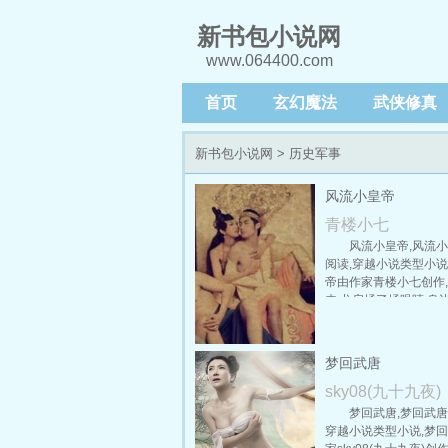
新书包小说网
www.064400.com
首页
玄幻魔法
武侠修真
新书包小说网
> 历史军事
风流小皇帝
青楼小七
风流小皇帝,风流
阅读,穿越小说类型小说
帝由作家青楼小七创作,
来,龙启揉了揉眼睛,身
人已经离去,龙榻上还
的风流痕迹和那两个美
秀发。寝宫内只有数名
梦回武唐
服侍他早起梳洗。 他懒
正准备脱下睡袍,只觉尿
sky08(九十九夜)
直走向偏殿的一间耳室
梦回武唐,梦回武唐
是雕梁画栋,但却只是
穿越小说类型小说,梦
传官房,一个体态丰盈