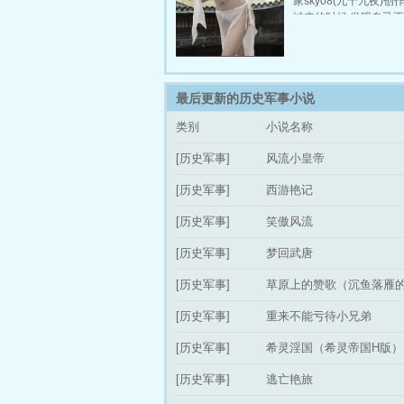
家sky08(九十九夜)创作
在角落里,她上半身只
过来的时候,发现自己正
白肚兜,下半身一条薄裤
自己身处一间古色古香
至极,见到龙启後恭敬
面。 我叫李隆业,是一
安。龙启憋得有点急,
牌,不过就是有个缺点,
本站提供风流小皇帝最
还色胆包天,不但把上
流小皇帝最新更新章节
最后更新的历史军事小说
老婆给上了,还把人家
稳定急速专业无弹窗
床,母女同床共欢,结果
类别
小说名称
了,拿水果刀一刀插入
站提供梦回武唐最新章
[历史军事]
风流小皇帝
唐最新更新章节,本站
速专业无弹窗
[历史军事]
西游艳记
[历史军事]
笑傲风流
[历史军事]
梦回武唐
[历史军事]
草原上的赞歌（沉鱼落雁
事）
[历史军事]
重来不能亏待小兄弟
[历史军事]
希灵淫国（希灵帝国H版）
[历史军事]
逃亡艳旅