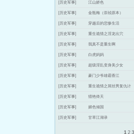
[历史军事]
江山娇色
[历史军事]
金瓶梅（崇祯原本）
[历史军事]
穿越后的悲惨生活
[历史军事]
重生诡情之淫龙出穴
[历史军事]
我真不是重生啊
[历史军事]
白虎妈妈
[历史军事]
超级淫乱变身美少女
[历史军事]
豪门少爷雄霸香江
[历史军事]
重生诡情之屌丝男复仇计
[历史军事]
猎艳倚天
[历史军事]
媚色倾国
[历史军事]
甘草江湖录
1
2