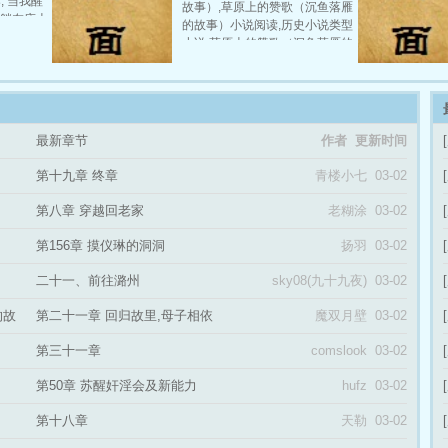
, 当我醒
故事）,草原上的赞歌（沉鱼落雁
穿了一件月
从？难道从此六根清净、任命地
躺在床上,
的故事）小说阅读,历史小说类型
,曲线诱人
前往西天取经吗？唐小玄才不会
的房间里
小说,草原上的赞歌（沉鱼落雁的
乖巧地请
这么傻,当然要好好利用圣僧的身
间投行的王
故事）由作家魔双月壁创作, 主打
直接就掏出
份,与《西游记》中的美女妖本站
就是好色,
王昭君母子（亲生母子设定）；
新章节,风
提供西游艳记最新章节,西游艳记
司的美熟女
本文纯属虚构,如有雷同纯属瞎扯,
,本站免费
最新更新章节,本站免费稳定急速
的女儿抱上
且勿对照正史。 美丽的草原上一
专业无弹窗
被上司发现
直有一个传说。相传在十六年前,
最新章节
作者 更新时间
背後……本
阴山山麓和大漠南北,曾发生过严
节,梦回武
重的自然灾害。不知道是不是受
第十九章 终章
青楼小七 03-02
免费稳定急
到了诅咒,还是受到了上天的惩罚,
草原上常年久旱不雨,湖泊渐渐走
第八章 穿越回老家
老糊涂 03-02
向干涸、牧草走向枯死,就连朔漠
的飞沙中都夹着一股邪风……牧
第156章 摸仪琳的洞洞
扬羽 03-02
民们因此不断陷入深重的饥饿与
混乱中。 直到她的出现,这一切才
二十一、前往潞州
sky08(九十九夜) 03-02
结束,传说中她出现的那天,天空下
起了本站提供草原上的赞歌（沉
的故
第二十一章 回归故里,母子相依
魔双月壁 03-02
鱼落雁的故事）最新章节,草原上
的赞歌（沉鱼落雁的故事）最新
第三十一章
comslook 03-02
更新章节,本站免费稳定急速专业
第50章 苏醒奸淫会及新能力
无弹窗
hufz 03-02
第十八章
天勒 03-02