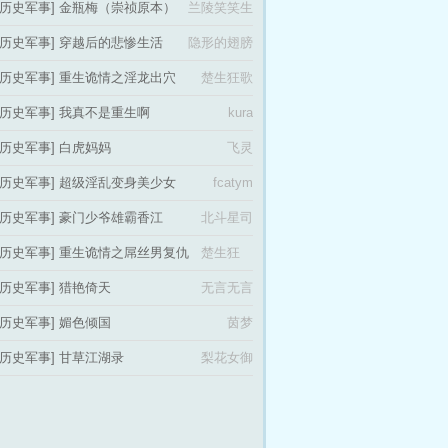
[历史军事]
金瓶梅（崇祯原本）
兰陵笑笑生
[历史军事]
穿越后的悲惨生活
隐形的翅膀
[历史军事]
重生诡情之淫龙出穴
楚生狂歌
[历史军事]
我真不是重生啊
kura
[历史军事]
白虎妈妈
飞灵
[历史军事]
超级淫乱变身美少女
fcatym
[历史军事]
豪门少爷雄霸香江
北斗星司
[历史军事]
重生诡情之屌丝男复仇
楚生狂
计
歌
[历史军事]
猎艳倚天
无言无言
[历史军事]
媚色倾国
茵梦
[历史军事]
甘草江湖录
梨花女御