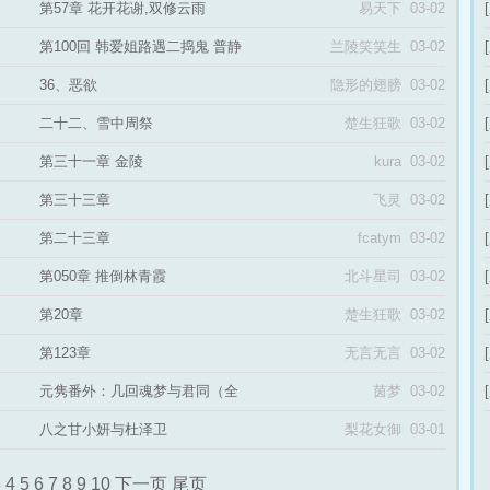
第57章 花开花谢,双修云雨
易天下 03-02
第100回 韩爱姐路遇二捣鬼 普静
兰陵笑笑生 03-02
师幻度孝哥儿
36、恶欲
隐形的翅膀 03-02
二十二、雪中周祭
楚生狂歌 03-02
第三十一章 金陵
kura 03-02
第三十三章
飞灵 03-02
第二十三章
fcatym 03-02
第050章 推倒林青霞
北斗星司 03-02
第20章
楚生狂歌 03-02
第123章
无言无言 03-02
元隽番外：几回魂梦与君同（全
茵梦 03-02
文完）
八之甘小妍与杜泽卫
梨花女御 03-01
3
4
5
6
7
8
9
10
下一页
尾页