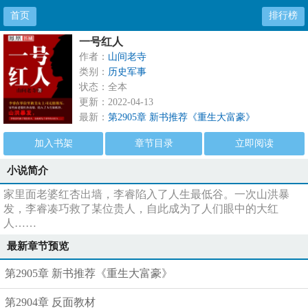
首页
排行榜
一号红人
作者：
山间老寺
类别：
历史军事
状态：全本
更新：2022-04-13
最新：
第2905章 新书推荐《重生大富豪》
加入书架
章节目录
立即阅读
小说简介
家里面老婆红杏出墙，李睿陷入了人生最低谷。一次山洪暴
发，李睿凑巧救了某位贵人，自此成为了人们眼中的大红
人……
最新章节预览
第2905章 新书推荐《重生大富豪》
第2904章 反面教材