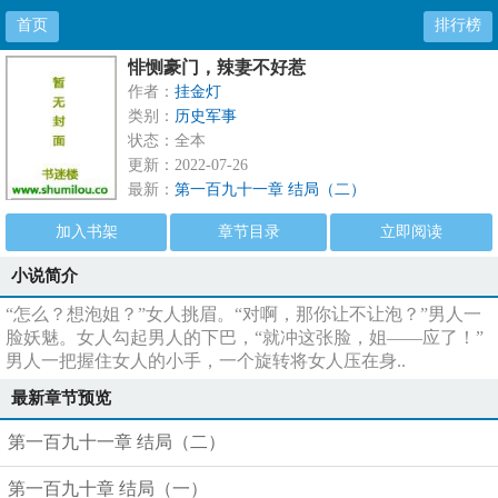
首页
排行榜
悱恻豪门，辣妻不好惹
作者：
挂金灯
类别：
历史军事
状态：全本
更新：2022-07-26
最新：
第一百九十一章 结局（二）
加入书架
章节目录
立即阅读
小说简介
“怎么？想泡姐？”女人挑眉。“对啊，那你让不让泡？”男人一
脸妖魅。女人勾起男人的下巴，“就冲这张脸，姐——应了！”
男人一把握住女人的小手，一个旋转将女人压在身..
最新章节预览
第一百九十一章 结局（二）
第一百九十章 结局（一）