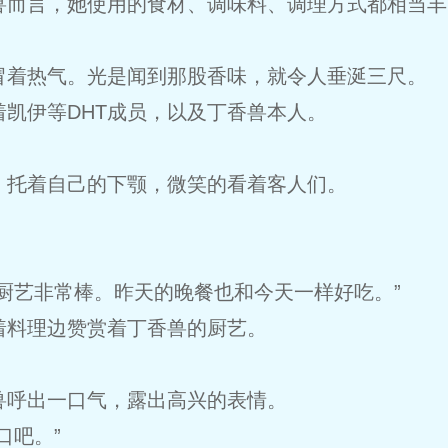
兽而言，她使用的食材、调味料、调理方式都相当丰
冒着热气。光是闻到那股香味，就令人垂涎三尺。
凯伊等DHT成员，以及丁香兽本人。
，托着自己的下颚，微笑的看着客人们。
。
厨艺非常棒。昨天的晚餐也和今天一样好吃。”
着料理边赞赏着丁香兽的厨艺。
”
兽呼出一口气，露出高兴的表情。
口吧。”