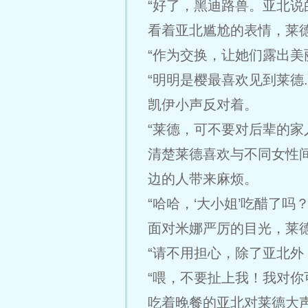
“好了，黑迪路兽。亚北说
看着亚北尴尬的表情，莱
“作为交换，让她们露出美
“明明是樱最喜欢见到莱德..
凯伊小声反对着。
“莱德，可不要对后辈的家
清楚莱德喜欢与不同女性
边的人带来麻烦。
“哈哈，‘大小姐’吃醋了吗？
面对米娜严厉的目光，莱
“请不用担心，除了亚北外
“喂，不要扯上我！我对你
吃着晚餐的亚北对莱德大