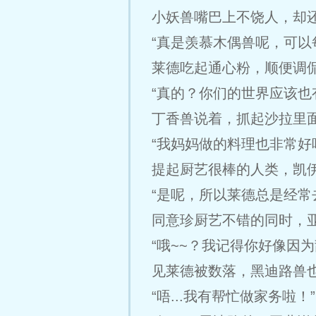
小妖兽嘴巴上不饶人，却
“真是羡慕木偶兽呢，可以
莱德吃起通心粉，顺便调
“真的？你们的世界应该也
丁香兽说着，抓起沙拉里
“我妈妈做的料理也非常好
提起厨艺很棒的人类，凯
“是呢，所以莱德总是经常
同意珍厨艺不错的同时，
“哦~~？我记得你好像因
见莱德被数落，黑迪路兽
“唔...我有帮忙做家务啦！”