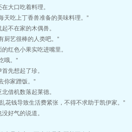
还在大口吃着料理。
每天吃上丁香兽准备的美味料理。”
侃起不在家的木偶兽。
有厨艺很棒的人类吧。”
面的红色小果实吃进嘴里。
吃哦。”
伊首先想起了珍。
去你家蹭饭。”
亚北借机数落起莱德。
为乱花钱导致生活费紧张，不得不求助于凯伊家。”
也没好气的说道。