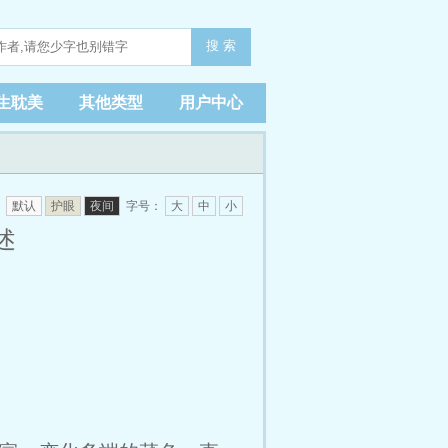
搜 索
生耽美
其他类型
用户中心
：
默认
护眼
夜间
字号：
大
中
小
述