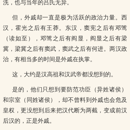
洗，也与当年的吕氏无异。
但，外戚却一直是极为活跃的政治力量。西
汉，霍光之后有王莽。东汉，窦宪之后有邓骘
（读如至），邓骘之后有阎显，阎显之后有梁
冀，梁冀之后有窦武，窦武之后有何进。两汉政
治，有相当多的时间是外戚在执掌。
这，大约是汉高祖和汉武帝都没想到的。
是的，他们只想到要防范功臣（异姓诸侯）
和宗室（同姓诸侯），却不曾料到外戚也会危及
皇权，更没想到后来把汉代断为两截，变成前汉
后汉的，正是外戚。