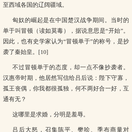
至西域各国的辽阔疆域。
匈奴的崛起是在中国楚汉战争期间。当时的
单于叫冒顿（读如莫毒），据说意思是“开始”。
因此，也有史学家认为“冒顿单于”的称号，是抄
袭了秦始皇。[10]
不过冒顿单于的态度，却一点不像抄袭者。
汉惠帝时期，他居然写信给吕后说：陛下守寡，
孤王丧偶，你我都很孤独，何不两好合一好，互
通有无？
这哪里是求婚，分明是羞辱。
吕后大怒，召集陈平、樊哙、季布商量对