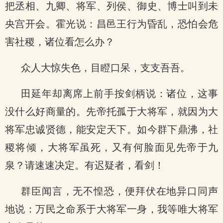
把丞相、九卿、将军、列侯、御史、博士叫到未
央宫开会。霍光说：昌邑王行为昏乱，恐怕会危
害社稷，诸位看怎么办？
众人大惊失色，目瞪口呆，支支吾吾。
田延年却离席上前手按剑柄说：诸位，这事
没什么好商量的。先帝托孤于大将军，就因为大
将军忠诚贤德，能安定天下。如今群下鼎沸，社
稷将倾，大将军虽死，又有何脸面见先帝于九
泉？请速速决定。有迟疑者，看剑！
群臣闻言，无不惶恐，便拜伏在地异口同声
地说：万民之命系于大将军一身，我等唯大将军