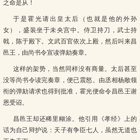
之命是从！
于是霍光请出皇太后（也就是他的外孙
女），盛装坐于未央宫中。侍卫持刀，武士持
戟，陈于殿下。文武百官依次上殿，然后叫来昌
邑王，由尚书令宣读弹劾奏章。
这样的架势，当然同样没有商量。太后甚至
没等尚书令读完奏章，便已震怒。由丞相杨敞领
衔的弹劾请求也得到批准，霍光便命令昌邑王谢
恩受诏。
昌邑王却还稀里糊涂。他引用《孝经》上的
话为自己辩护说：天子有争臣七人，虽然无道也