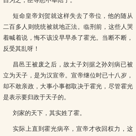
自为之，臣等恕不奉陪了。
短命皇帝刘贺就这样失去了帝位，他的随从
二百多人则统统被就地正法。临刑前，这些人哭
着喊着说，悔不该没早早杀了霍光。当断不断，
反受其乱呀！
昌邑王被废之后，故太子刘据之孙刘病已被
立为天子，是为汉宣帝。宣帝继位时已十八岁，
却不敢亲政，大事小事都取决于霍光，尽管霍光
是表示要归政于天子的。
刘家的天下，其实姓了霍。
实际上直到霍光病卒，宣帝才收回权力，这