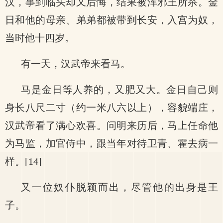
汉，事到临头却又后悔，结果被浑邪王所杀。金
日和他的母亲、弟弟都被带到长安，入宫为奴，
当时他十四岁。
有一天，汉武帝来看马。
马是金日等人养的，又肥又大。金日自己则
身长八尺二寸（约一米八六以上），容貌端庄，
汉武帝看了满心欢喜。问明来历后，马上任命他
为马监，加官侍中，跟当年对待卫青、霍去病一
样。[14]
又一位奴仆脱颖而出，尽管他的出身是王
子。