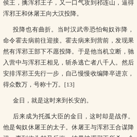
侯王，擒浑邪王子，又一口气攻到祁连山，逼得
浑邪王和休屠王向大汉投降。
投降也有曲折。当时汉武帝恐怕匈奴诈降，
命令霍去病前往迎接。霍去病来到营前，发现果
然有浑邪王部下不愿投降。于是他当机立断，驰
入营中与浑邪王相见，斩杀逃亡者八千人。然后
安排浑邪王先行一步，自己慢慢收编降卒进京，
得众数万，号称十万。[13]
金日，就是这时来到长安的。
后来成为托孤大臣的金日，这时却是战俘。
他是匈奴休屠王的太子。休屠王与浑邪王合谋降