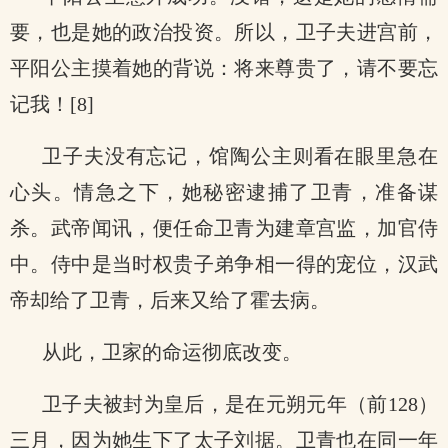
要，也是她的政治投资。所以，卫子夫进宫前，
平阳公主摸着她的背说：将来尊贵了，请不要忘
记我！[8]
卫子夫没有忘记，馆陶公主则看在眼里急在
心头。情急之下，她秘密逮捕了卫青，准备谋
杀。武帝闻讯，便任命卫青为建章宫监，加官侍
中。侍中是当时权贵子弟争相一得的宠位，汉武
帝却给了卫青，后来又给了霍去病。
从此，卫家的命运彻底改变。
卫子夫被封为皇后，是在元朔元年（前128）
三月，因为她生下了太子刘据。卫青也在同一年