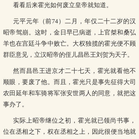
看看后来霍光如何废立皇帝就知道。
元平元年（前74）二月，年仅二十二岁的汉
昭帝驾崩。这时，金日早已病逝，上官桀和桑弘
羊也在宫廷斗争中败亡。大权独揽的霍光便不顾
群臣意见，立汉昭帝的侄儿昌邑王刘贺为天子。
然而昌邑王进京才二十七天，霍光就看他不
顺眼，要废了他。而且，霍光只是事先征得大司
农田延年和车骑将军张安世两人的同意，就把这
事办了。
实际上昭帝继位之初，霍光就已领尚书事，
位在丞相之下，权在丞相之上，因此很便当地就