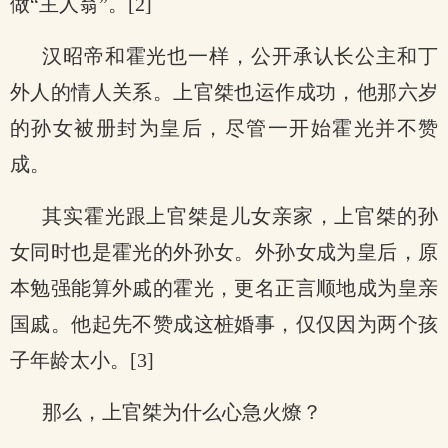
做“主人翁”。[2]
汉昭帝和霍光也一样，公开承认长公主和丁
外人的情人关系。上官桀也运作成功，他那六岁
的孙女被册封为皇后，尽管一开始霍光并不赞
成。
其实霍光跟上官桀是儿女亲家，上官桀的孙
女同时也是霍光的外孙女。外孙女成为皇后，原
本勉强能算外戚的霍光，更名正言顺地成为皇亲
国戚。他起先不赞成这桩婚事，仅仅因为两个孩
子年龄太小。[3]
那么，上官桀为什么心急火燎？