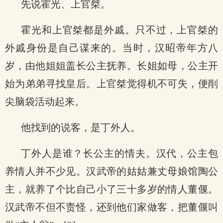
先说霍光、上官桀。
霍光和上官桀都是外戚。只不过，上官桀的
外戚身份是自己谋来的。当时，汉昭帝年方八
岁，由他姐姐盖长公主抚养。长姐如母，公主开
始为弟弟寻找皇后。上官桀觉得机不可失，便削
尖脑袋活动起来。
他找到的说客，是丁外人。
丁外人是谁？长公主的情夫。汉代，公主包
养情人并不少见。汉武帝的姑姑兼丈母娘馆陶公
主，就养了个比自己小了三十多岁的情人董偃。
汉武帝不但不责怪，还到他们家做客，把董偃叫