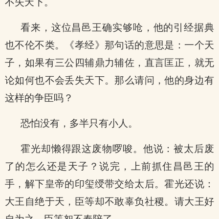
不失天下。
看来，这位昌邑王确实够呛，他的引经据典
也不伦不类。《孝经》那句话的意思是：一个天
子，如果有三公四辅鼎力辅佐，直言匡正，就无
论如何也不会丢失天下。那么请问，他的身边有
这样的争臣吗？
恐怕没有，多半只有小人。
霍光却懒得跟这废物啰唆。他说：被太后废
了的怎么还是天子？说完，上前抓住昌邑王的
手，解下皇帝的印玺绶带交给太后。霍光还说：
大王自绝于天，臣等却不敢辜负社稷。请大王好