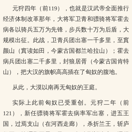
元狩四年（前119），也就是汉武帝全面推行
经济体制改革那年，大将军卫青和骠骑将军霍去
病各以骑兵五万为先锋，步兵数十万为后盾，大
规模出征。此战，卫青兵团出塞一千多里，至窴
颜山（窴读如田，今蒙古国都兰哈拉山）；霍去
病兵团出塞二千多里，封狼居胥（今蒙古国肯特
山），把大汉的旗帜高高插在了匈奴的腹地。
从此，大漠以南再无匈奴的王庭。
实际上此前匈奴已受重创。元狩二年（前
121），新任骠骑将军霍去病率军出塞，进五王
国，过焉支山（在河西走廊），杀折兰王，斩庐