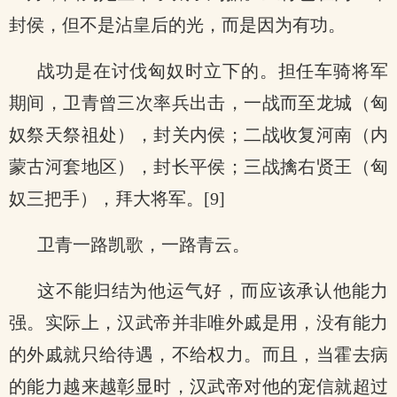
封侯，但不是沾皇后的光，而是因为有功。
战功是在讨伐匈奴时立下的。担任车骑将军
期间，卫青曾三次率兵出击，一战而至龙城（匈
奴祭天祭祖处），封关内侯；二战收复河南（内
蒙古河套地区），封长平侯；三战擒右贤王（匈
奴三把手），拜大将军。[9]
卫青一路凯歌，一路青云。
这不能归结为他运气好，而应该承认他能力
强。实际上，汉武帝并非唯外戚是用，没有能力
的外戚就只给待遇，不给权力。而且，当霍去病
的能力越来越彰显时，汉武帝对他的宠信就超过