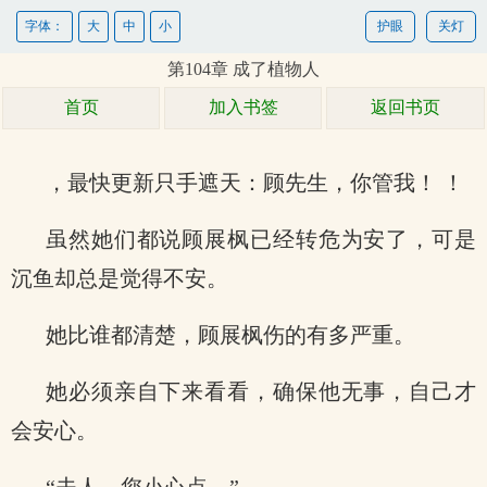
字体：
大
中
小
护眼
关灯
第104章 成了植物人
首页
加入书签
返回书页
，最快更新只手遮天：顾先生，你管我！ ！
虽然她们都说顾展枫已经转危为安了，可是
沉鱼却总是觉得不安。
她比谁都清楚，顾展枫伤的有多严重。
她必须亲自下来看看，确保他无事，自己才
会安心。