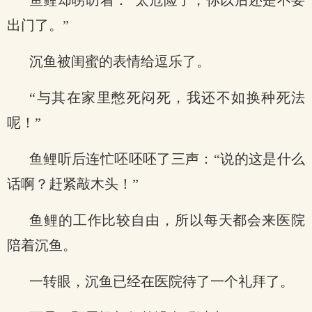
鱼鲤却唠叨着：“太危险了，你以后还是不要
出门了。”
沉鱼被闺蜜的表情给逗乐了。
“与其在家里憋死闷死，我还不如换种死法
呢！”
鱼鲤听后连忙呸呸呸了三声：“说的这是什么
话啊？赶紧敲木头！”
鱼鲤的工作比较自由，所以每天都会来医院
陪着沉鱼。
一转眼，沉鱼已经在医院待了一个礼拜了。