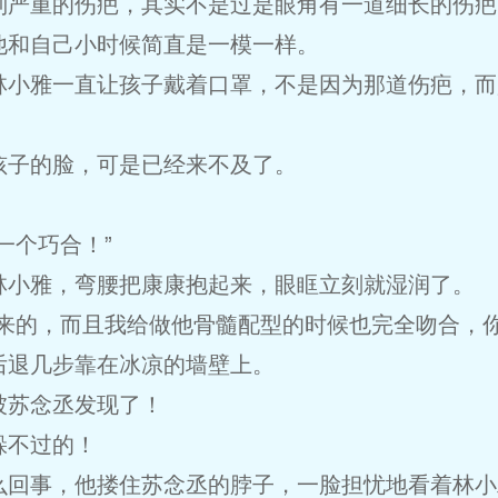
别严重的伤疤，其实不是过是眼角有一道细长的伤疤
他和自己小时候简直是一模一样。
林小雅一直让孩子戴着口罩，不是因为那道伤疤，而
孩子的脸，可是已经来不及了。
一个巧合！”
林小雅，弯腰把康康抱起来，眼眶立刻就湿润了。
来的，而且我给做他骨髓配型的时候也完全吻合，你
后退几步靠在冰凉的墙壁上。
被苏念丞发现了！
躲不过的！
么回事，他搂住苏念丞的脖子，一脸担忧地看着林小