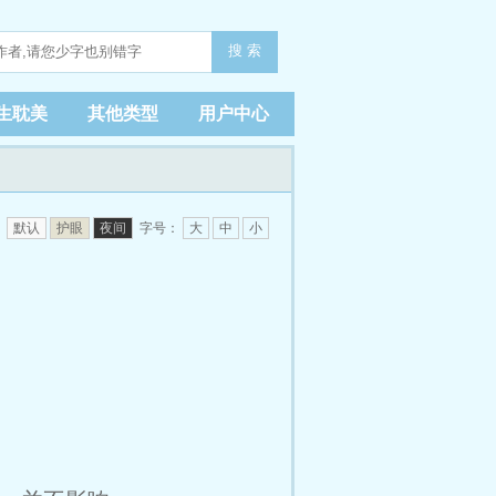
搜 索
生耽美
其他类型
用户中心
：
默认
护眼
夜间
字号：
大
中
小