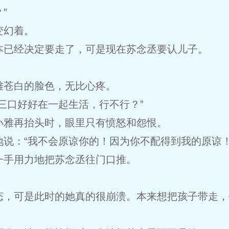
”
变幻着。
本已经决定要走了，可是现在苏念丞要认儿子。
雅苍白的脸色，无比心疼。
三口好好在一起生活，行不行？”
小雅再抬头时，眼里只有愤怒和怨恨。
说：“我不会原谅你的！因为你不配得到我的原谅！
一手用力地把苏念丞往门口推。
”
态，可是此时的她真的很崩溃。本来想把孩子带走，