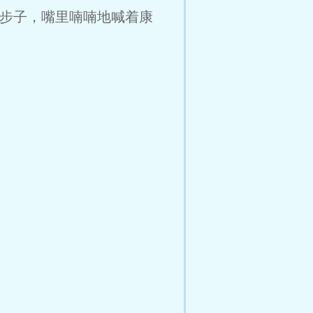
步子，嘴里喃喃地喊着康