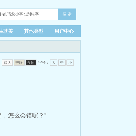
搜 索
生耽美
其他类型
用户中心
：
默认
护眼
夜间
字号：
大
中
小
，怎么会错呢？”