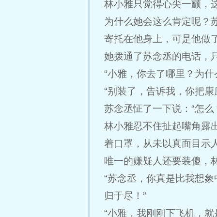
林小雅只觉得心尖一颤，
为什么她会这么肯定呢？
寄托在他身上，可是他做
她拨通了苏念丞的电话，
“小雅，你去了哪里？为什
“别装了，告诉我，你把康
苏念丞怔了一下说：“怎么
林小雅忍不住扯起嘴角露
着口罩，从未以真面目示
唯一的嫌疑人还要装傻，
“苏念丞，你真是比我想
归于尽！”
“小雅，我刚刚下飞机，就