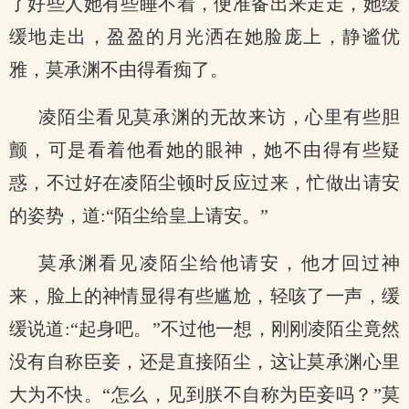
了好些人她有些睡不着，便准备出来走走，她缓
缓地走出，盈盈的月光洒在她脸庞上，静谧优
雅，莫承渊不由得看痴了。
凌陌尘看见莫承渊的无故来访，心里有些胆
颤，可是看着他看她的眼神，她不由得有些疑
惑，不过好在凌陌尘顿时反应过来，忙做出请安
的姿势，道:“陌尘给皇上请安。”
莫承渊看见凌陌尘给他请安，他才回过神
来，脸上的神情显得有些尴尬，轻咳了一声，缓
缓说道:“起身吧。”不过他一想，刚刚凌陌尘竟然
没有自称臣妾，还是直接陌尘，这让莫承渊心里
大为不快。“怎么，见到朕不自称为臣妾吗？”莫