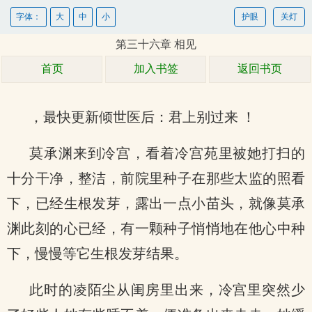
字体：
大
中
小
护眼
关灯
第三十六章 相见
首页
加入书签
返回书页
，最快更新倾世医后：君上别过来 ！
莫承渊来到冷宫，看着冷宫苑里被她打扫的
十分干净，整洁，前院里种子在那些太监的照看
下，已经生根发芽，露出一点小苗头，就像莫承
渊此刻的心已经，有一颗种子悄悄地在他心中种
下，慢慢等它生根发芽结果。
此时的凌陌尘从闺房里出来，冷宫里突然少