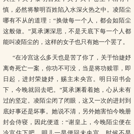
慎，必然将黎明百姓陷入水深火热之中。凌陌尘
哪有不从的道理：“换做每一个人，都会如陌尘
这般做。”莫承渊深思，不是天底下每一个人都
能叫凌陌尘的，这样的女子也只有她一个罢了。
“在冷宫这么多天也是苦了你了，关于怡婕妤
离奇死亡一案，你功不可没，当是将功赎罪，即
日起，进封荣婕妤，赐主未央宫。明日诏书会
下，今晚就回去吧。”莫承渊看着她，心从未有
过的坚定。凌陌尘闭了闭眼，这又一次的进封到
底好事还是坏事。她说不清，另外她害怕今晚册
封会侍寝，因此便道：“谢皇上，今晚陌尘便在
冷宫住下吧，明儿一早便回未央宫，时候不早