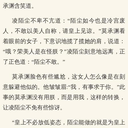
承渊含笑道。
凌陌尘不卑不亢道：“陌尘如今也是冷宫废
人，不敢以美人自称，请皇上见谅。”莫承渊看
着眼前的女子，下意识地揽了揽她的肩，说道：
“哦？荣美人是在怪朕？”凌陌尘刻意地远离，正
了正色道：“陌尘不敢。”
莫承渊脸色有些尴尬，这女人怎么像是在刻
意躲避他似的。他皱皱眉:“我，有事求于你。”此
事的莫承渊没有用朕，而是用我，这样的转换，
让凌陌尘不免有些惊讶。
“皇上不必放低姿态，陌尘能做的就是为皇上