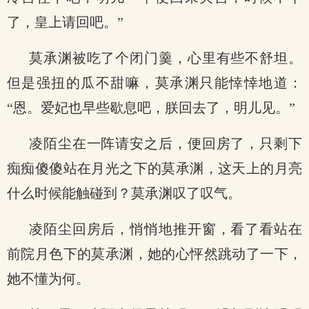
了，皇上请回吧。”
莫承渊被吃了个闭门羹，心里有些不舒坦。
但是强扭的瓜不甜嘛，莫承渊只能悻悻地道：
“恩。爱妃也早些歇息吧，朕回去了，明儿见。”
凌陌尘在一阵请安之后，便回房了，只剩下
痴痴傻傻站在月光之下的莫承渊，这天上的月亮
什么时候能触碰到？莫承渊叹了叹气。
凌陌尘回房后，悄悄地推开窗，看了看站在
前院月色下的莫承渊，她的心怦然跳动了一下，
她不懂为何。