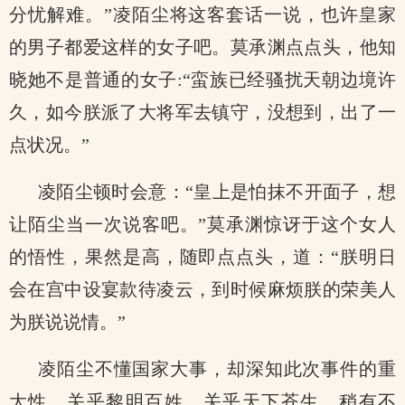
分忧解难。”凌陌尘将这客套话一说，也许皇家
的男子都爱这样的女子吧。莫承渊点点头，他知
晓她不是普通的女子:“蛮族已经骚扰天朝边境许
久，如今朕派了大将军去镇守，没想到，出了一
点状况。”
凌陌尘顿时会意：“皇上是怕抹不开面子，想
让陌尘当一次说客吧。”莫承渊惊讶于这个女人
的悟性，果然是高，随即点点头，道：“朕明日
会在宫中设宴款待凌云，到时候麻烦朕的荣美人
为朕说说情。”
凌陌尘不懂国家大事，却深知此次事件的重
大性，关乎黎明百姓，关乎天下苍生，稍有不