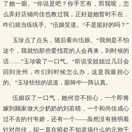
了她一眼。“你说是吧？你手艺有，而我呢，怎
么弄好店铺尚佳也教过我，正好趁她暂时不在，
咋们就当练练手。”伍娘笑道。“不是挺好的吗？”
玉珍点了点头，随后看向伍娘。“我倒是不怕
这个，我就怕那些爱找茬的人会再来，到时候的
话……”玉珍吸了一口气。“听说安姐姐过几日会
回到沧州，咋们到时候怎么办，这是我最担心
的。”玉珍怯怯的说道，眼眸中一阵认真。
伍娘叹了一口气，她何尝不担心，一个即将
嫁到顾家做大少奶奶的刘若晴，一个和尚佳成心
过不去的付韦娇，还有一个――虽然没有挑明着
针对尚佳，却一直在暗处不知道搞什么的元帅千