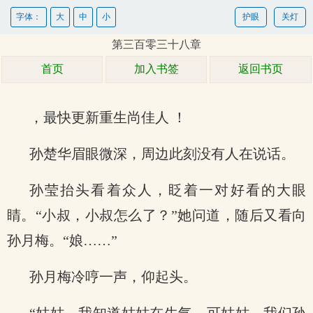
字体：
大
中
小
护眼
关灯
第三百零三十八章
首页
加入书签
返回书页
，最快更新重生尚佳人 ！
孙楚华眉眼微深，周边此刻没有人在说话。
孙莹抬头看着众人，眨着一对好看的大眼
睛。“小叔，小叔怎么了？”她问道，随后又看向
孙月梅。“娘……”
孙月梅冷哼一声，仰起头。