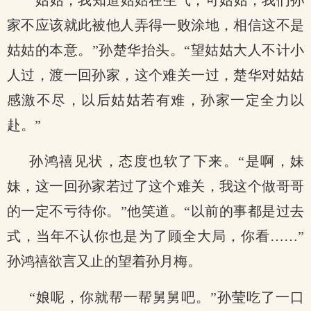
“姑姑，我知道姑姑在生气，可姑姑，我们孙
家不应该就此被他人弄得一败涂地，相信这不是
姑姑的本意。”孙楚华抬头。“望姑姑大人不计小
人过，渡一回孙家，这个难关一过，楚华对姑姑
感激不尽，以后姑姑若有难，孙家一定全力以
赴。”
孙鸿禧见状，态度也软了下来。“是啊，妹
妹，这一回孙家若过了这个难关，我这个做哥哥
的一定不亏待你。”他笑道。“以前的事都是过去
式，当年不认你也是为了顾全大局，你看……”
孙鸿禧欲言又止的望着孙月梅。
“娘呢，你就帮一帮舅舅吧。”孙莹吃了一口