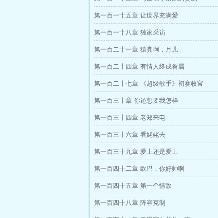
第一百一十五章 让世界充满爱
第一百一十八章 独家采访
第一百二十一章 猿粪啊，月儿
第一百二十四章 有情人终成眷属
第一百二十七章 《超级歌手》初赛收官
第一百三十章 你还想要我怎样
第一百三十四章 老郑来电
第一百三十六章 看姥姥去
第一百三十九章 爱上还是爱上
第一百四十二章 欧巴，你好帅啊
第一百四十五章 第一个情敌
第一百四十八章 阵容克制