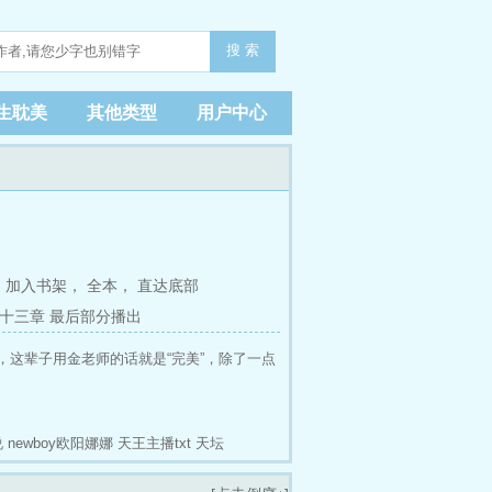
搜 索
生耽美
其他类型
用户中心
，
加入书架
， 全本，
直达底部
十三章 最后部分播出
，这辈子用金老师的话就是“完美”，除了一点
说
newboy欧阳娜娜
天王主播txt
天坛
播
非建筑专业可以学建筑设计吗?