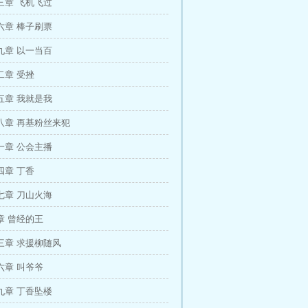
三章 飞机飞过
六章 棒子刷票
九章 以一当百
二章 受挫
五章 我就是我
八章 再基粉丝来犯
一章 公会主播
四章 丁香
七章 刀山火海
章 曾经的王
三章 求援柳随风
六章 叫爷爷
九章 丁香坠楼