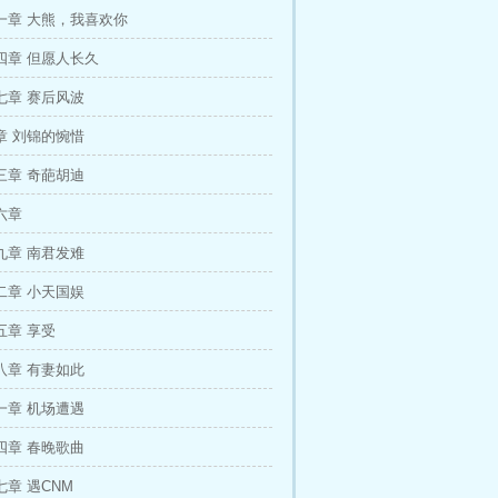
一章 大熊，我喜欢你
四章 但愿人长久
七章 赛后风波
章 刘锦的惋惜
三章 奇葩胡迪
六章
九章 南君发难
二章 小天国娱
五章 享受
八章 有妻如此
一章 机场遭遇
四章 春晚歌曲
章 遇CNM