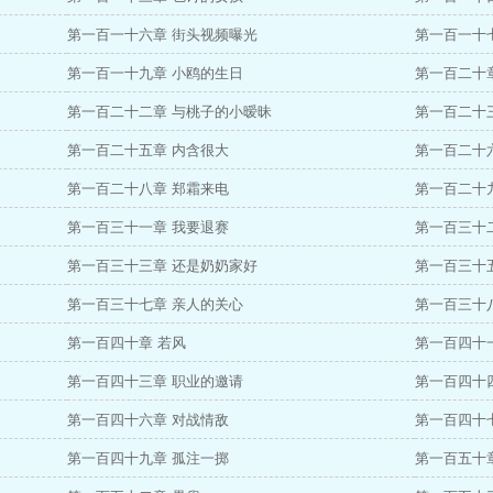
第一百一十六章 街头视频曝光
第一百一十
第一百一十九章 小鸥的生日
第一百二十
第一百二十二章 与桃子的小暧昧
第一百二十
第一百二十五章 内含很大
第一百二十
第一百二十八章 郑霜来电
第一百二十
第一百三十一章 我要退赛
第一百三十
第一百三十三章 还是奶奶家好
第一百三十
第一百三十七章 亲人的关心
第一百三十
第一百四十章 若风
第一百四十
第一百四十三章 职业的邀请
第一百四十
第一百四十六章 对战情敌
第一百四十
第一百四十九章 孤注一掷
第一百五十