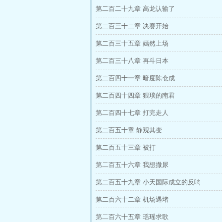
第二百二十九章 高龙认输了
第二百三十二章 决赛开始
第二百三十五章 嫣然上场
第二百三十八章 再斗日本
第二百四十一章 暗度陈仓成
第二百四十四章 猥琐的南君
第二百四十七章 打完走人
第二百五十章 静观其变
第二百五十三章 被打
第二百五十六章 我想撒尿
第二百五十九章 小天国际成立的反响
第二百六十二章 机场遇堵
第二百六十五章 瑶瑶求歌