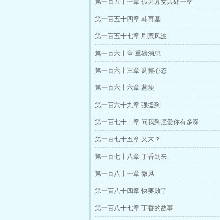
第一百五十一章 孤男寡女共处一室
第一百五十四章 韩再基
第一百五十七章 刷票风波
第一百六十章 重磅消息
第一百六十三章 调整心态
第一百六十六章 蓝瘦
第一百六十九章 强援到
第一百七十二章 问我到底爱你有多深
第一百七十五章 又来？
第一百七十八章 丁香到来
第一百八十一章 微风
第一百八十四章 快要败了
第一百八十七章 丁香的故事