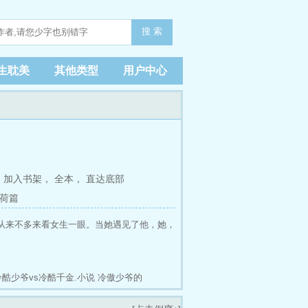
搜 索
生耽美
其他类型
用户中心
，
加入书架
， 全本，
直达底部
荷篇
从来不多来看女生一眼。当她遇见了他，她，
冷酷少爷vs冷酷千金.小说
冷傲少爷的
爷
冷少爷的拽丫头
冷酷少爷勾勾缠