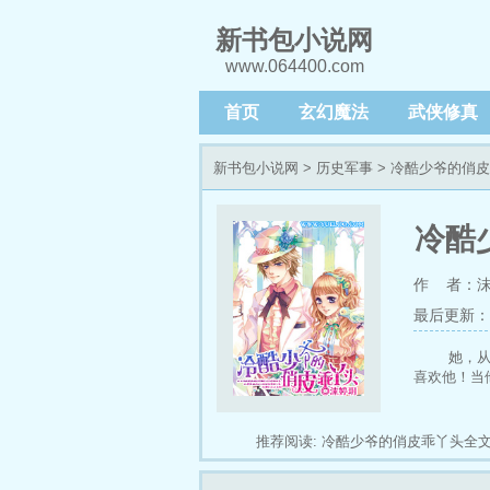
新书包小说网
www.064400.com
首页
玄幻魔法
武侠修真
新书包小说网
>
历史军事
> 冷酷少爷的俏
冷酷
作 者：
最后更新：202
她，
喜欢他！当
推荐阅读:
冷酷少爷的俏皮乖丫头全
小甜宠
冷酷少爷和刁蛮小公主
冷酷