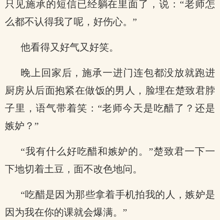
只见施承的短信已经躺在里面了，说：“老师怎
么都不认得我了呢，好伤心。”
他看得又好气又好笑。
晚上回家后，施承一进门连包都没放就跑进
厨房从后面抱紧在做饭的男人，脸埋在楚致君脖
子里，语气带着笑：“老师今天是吃醋了？还是
嫉妒？”
“我有什么好吃醋和嫉妒的。”楚致君一下一
下地切着土豆，面不改色地问。
“吃醋是因为那些拿着手机拍我的人，嫉妒是
因为我在你的课就会爆满。”