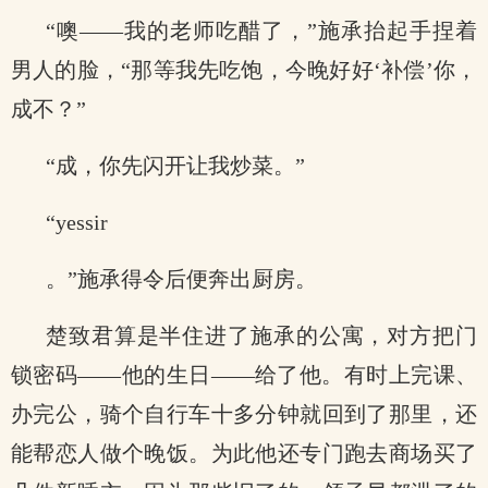
“噢——我的老师吃醋了，”施承抬起手捏着
男人的脸，“那等我先吃饱，今晚好好‘补偿’你，
成不？”
“成，你先闪开让我炒菜。”
“yessir
。”施承得令后便奔出厨房。
楚致君算是半住进了施承的公寓，对方把门
锁密码——他的生日——给了他。有时上完课、
办完公，骑个自行车十多分钟就回到了那里，还
能帮恋人做个晚饭。为此他还专门跑去商场买了