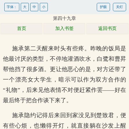
字体：
大
中
小
护眼
关灯
第四十九章
首页
加入书签
返回书页
施承第二天醒来时头有些疼。昨晚的饭局是
他最讨厌的类型，不停地灌酒吹水，白鹭和曹昇
帮他挡了很多酒。更让他恶心的是，对方还带了
一个漂亮女大学生，暗示可以作为双方合作的
“礼物”，后来见他表情不对便赶紧作罢——好在
最后终于把合作谈下来了。
施承隐约记得后来回到家没见到楚致君，便
有些心烦，也懒得开灯，就直接躺在沙发上醒