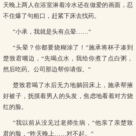
天晚上两人在浴室淋着冷水还在做爱的画面，忍
不住爆了句粗口，赶紧下床去找药。
”小承，我就是头有点晕……”
“头晕？你都要烧糊涂了！”施承将杯子凑到
楚致君嘴边，“先喝点水，我给你煮了点白粥，
然后吃药。公司那边帮你请假。”
楚致君喝了水后无力地躺回床上，施承帮掖
好被子，抚摸着男人的头发，焦虑地看着对方烧
红的脸。
”我以前从没见过老师生病，”他亲了亲楚致
君的脸，“昨天晚上……对不起。”