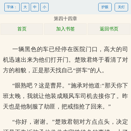
字体：
大
中
小
护眼
关灯
第四十四章
首页
加入书签
返回书页
一辆黑色的车已经停在医院门口，高大的司
机迅速出来为他们打开门。楚致君终于看清了对
方的相貌，正是那天找自己“拼车”的人。
“眼熟吧？这是曹昇。”施承对他道:“那天你下
班太晚，我就让他装成顺风车司机去接你了。昨
天也是他制服了劫匪，把戒指抢了回来。”
“你好，谢谢。”楚致君朝对方点点头，决定