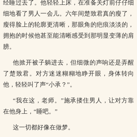
经睡过去了。他轻轻上床，在准备关灯前仔仔细
细地看了男人一会儿。六年间楚致君真的瘦了，
瘦得脸上的轮廓更清晰，那眼角的疤痕淡淡的，
拥抱的时候他甚至能清晰感受到那明显变薄的肩
膀。
他掀开被子躺进去，但细微的声响还是弄醒
了楚致君。对方迷迷糊糊地睁开眼，身体转向
他，轻轻叫了声“小承？”。
“我在这，老师。”施承搂住男人，让对方靠
在他身上，“睡吧。”
这一切都好像在做梦。