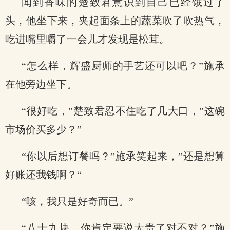
闻到香味的楚致君意识到自己已经饿过了
头，他坐下来，夹起面条上的蔬菜吹了吹热气，
吃进嘴里嚼了一会儿才发现是松茸。
“怎么样，辉盛厨师的手艺还可以吧？”施承
在他旁边坐下。
“很好吃，”楚致君忍不住吃了几大口，”这碗
市场价买多少？”
“你以后想订餐吗？”施承笑起来，”还是想算
好账还我钱啊？“
“咳，我只是好奇而已。”
“八十九块，你肯定要说太贵了对不对？”施