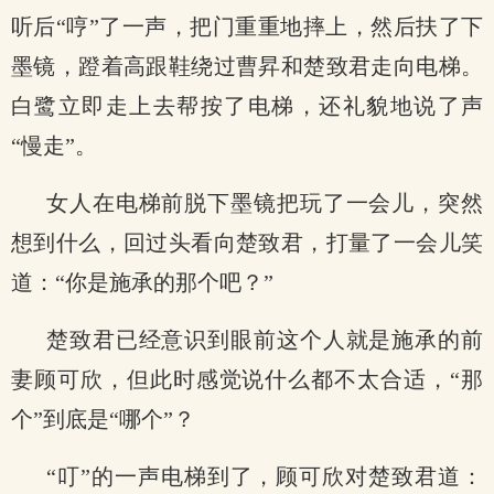
听后“哼”了一声，把门重重地摔上，然后扶了下
墨镜，蹬着高跟鞋绕过曹昇和楚致君走向电梯。
白鹭立即走上去帮按了电梯，还礼貌地说了声
“慢走”。
女人在电梯前脱下墨镜把玩了一会儿，突然
想到什么，回过头看向楚致君，打量了一会儿笑
道：“你是施承的那个吧？”
楚致君已经意识到眼前这个人就是施承的前
妻顾可欣，但此时感觉说什么都不太合适，“那
个”到底是“哪个”？
“叮”的一声电梯到了，顾可欣对楚致君道：