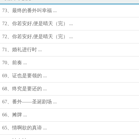
73、最终的番外叫幸福 ...
72、你若安好,便是晴天（完） ...
72、你若安好,便是晴天（完） ...
71、婚礼进行时 ...
70、前奏 ...
69、证也是要领的 ...
68、终究是要还的 ...
67、番外——圣诞剧场 ...
66、摊牌 ...
65、情啊欲的真谛 ...