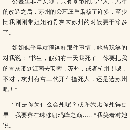
公墓里非常安静，只有零散的几个人，几年
的改造之后，苏州的公墓庄重肃穆了许多，至少
比我刚刚带姐姐的骨灰来苏州的时候要干净多
了。
姐姐似乎早就预谋好那件事情，她曾玩笑的
对我说：“书生，假如有一天我死了，你要把我
的骨灰带到江南去安葬，苏州，或者杭州！嗯，
不对，杭州有富二代开车撞死人，还是选苏州
吧！”
“可是你为什么会死呢？或许我比你死得更
早，我要葬在珠穆朗玛峰之巅……”我笑着对她
说。