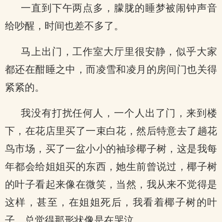
一直到下午两点多，朦胧的睡梦被闹钟声音
给吵醒，时间也差不多了。
马上出门，工作室大厅里很安静，似乎大家
都还在酣睡之中，而凌雪和凌月的房间门也关得
紧紧的。
我没有打扰任何人，一个人出了门，来到楼
下，在花店里买了一束白花，然后特意去了趟花
鸟市场，买了一盆小小的袖珍椰子树，这是我每
年都会给姐姐买的东西，她生前曾说过，椰子树
的叶子看起来像在微笑，当然，我从来不觉得是
这样，甚至，在姐姐死后，我看着椰子树的叶
子，总觉得那形状像是在哭泣。