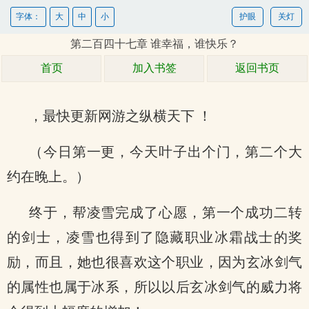
字体：
大
中
小
护眼
关灯
第二百四十七章 谁幸福，谁快乐？
首页
加入书签
返回书页
，最快更新网游之纵横天下 ！
（今日第一更，今天叶子出个门，第二个大
约在晚上。）
终于，帮凌雪完成了心愿，第一个成功二转
的剑士，凌雪也得到了隐藏职业冰霜战士的奖
励，而且，她也很喜欢这个职业，因为玄冰剑气
的属性也属于冰系，所以以后玄冰剑气的威力将