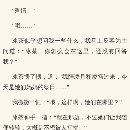
“殉情。”
“哦……”
冰茶似乎想问我一些什么，我马上反客为主
问道：“冰茶，你怎么会在这里，还没有回答
我？”
冰茶愣了愣，道：“我陪凌月和凌雪过来，今
天是她们妈妈的祭日……”
我微微一怔：“哦，这样啊，她们在哪里？”
冰茶伸手一指：“就在那边，不过她们让我随
便转转，大概是不想被人打扰。”