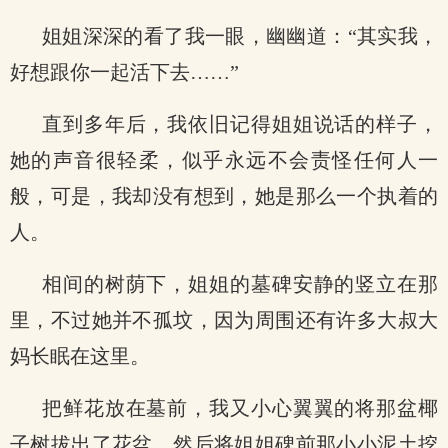
姐姐深深的看了我一眼，幽幽道：“其实我，
好想跟你一起活下去……”
直到多年后，我依旧记得姐姐说话的样子，
她的声音很轻柔，似乎永远不会责怪任何人一
般，可是，我却没有想到，她是那么一个执着的
人。
相间的树荫下，姐姐的墓碑安静的竖立在那
里，不过她并不孤坟，因为周围还有许多大叔大
妈长眠在这里。
把鲜花放在墓前，我又小心翼翼的将那盆椰
子树拔出了花盆，然后将姐姐碑前那小小泥土挖