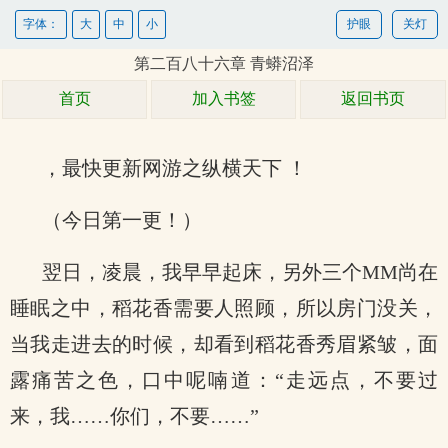
字体：
大
中
小
护眼
关灯
第二百八十六章 青蟒沼泽
首页
加入书签
返回书页
，最快更新网游之纵横天下 ！
（今日第一更！）
翌日，凌晨，我早早起床，另外三个MM尚在
睡眠之中，稻花香需要人照顾，所以房门没关，
当我走进去的时候，却看到稻花香秀眉紧皱，面
露痛苦之色，口中呢喃道：“走远点，不要过
来，我……你们，不要……”