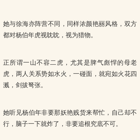
她与徐海亦阵营不同，同样浓颜艳丽风格，双方
都对杨伯年虎视眈眈，视为猎物。
正所谓一山不容二虎，尤其是脾气彪悍的母老
虎，两人关系势如水火，一碰面，就宛如火花四
溅，剑拔弩张。
她听见杨伯年非要那妖艳贱货来帮忙，自己却不
行，脑子一下就炸了，非要追根究底不可。