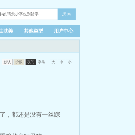
搜 索
生耽美
其他类型
用户中心
：
默认
护眼
夜间
字号：
大
中
小
了，都还是没有一丝踪