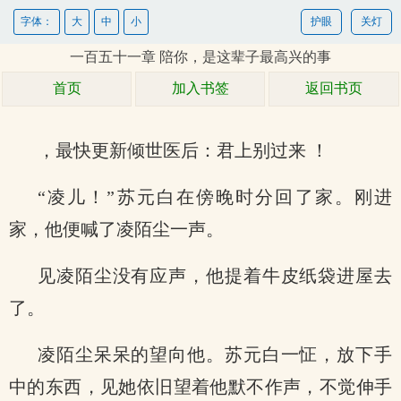
字体：
大
中
小
护眼
关灯
一百五十一章 陪你，是这辈子最高兴的事
首页
加入书签
返回书页
，最快更新倾世医后：君上别过来 ！
“凌儿！”苏元白在傍晚时分回了家。刚进
家，他便喊了凌陌尘一声。
见凌陌尘没有应声，他提着牛皮纸袋进屋去
了。
凌陌尘呆呆的望向他。苏元白一怔，放下手
中的东西，见她依旧望着他默不作声，不觉伸手