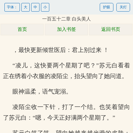
字体：
大
中
小
护眼
关灯
一百五十二章 白头美人
首页
加入书签
返回书页
，最快更新倾世医后：君上别过来 ！
“凌儿，这快要两个星期了吧？”苏元白看着
正在绣着小衣服的凌陌尘，抬头望向了她问道。
眼神温柔，语气宠溺。
凌陌尘收一下针，打了一个结。也笑着望向
了苏元白：“嗯，今天正好满两个星期了。”