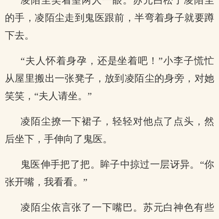
凌陌尘笑着望两人一眼。苏元白松了凌陌尘
的手，凌陌尘走到鬼医跟前，半弯着身子就要蹲
下去。
“夫人怀着身孕，还是坐着吧！”小李子慌忙
从屋里搬出一张凳子，放到凌陌尘的身旁，对她
笑笑，“夫人请坐。”
凌陌尘撩一下裙子，轻轻对他点了点头，然
后坐下，手伸向了鬼医。
鬼医伸手把了把。眸子中掠过一层讶异。“你
张开嘴，我看看。”
凌陌尘依言张了一下嘴巴。苏元白神色有些