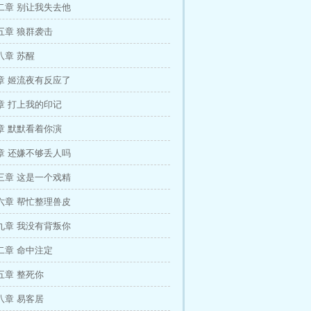
二章 别让我失去他
五章 狼群袭击
八章 苏醒
章 姬流夜有反应了
章 打上我的印记
章 默默看着你演
章 还嫌不够丢人吗
三章 这是一个戏精
六章 帮忙整理兽皮
九章 我没有背叛你
二章 命中注定
五章 整死你
八章 易客居