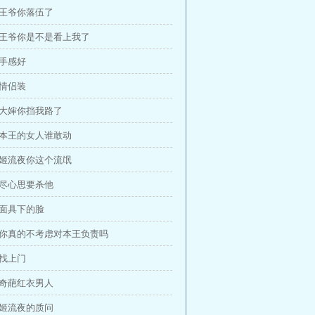
 王爷你落伍了
 王爷你是不是看上我了
 手感好
 情侣装
 大婶你挡我路了
 本王的女人谁敢动
 姬流夜你这个流氓
费尽心思要杀他
 面具下的脸
 你真的不考虑对本王负责吗
 找上门
 奇葩红衣男人
 姬流夜的质问