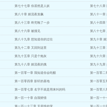
第七十七章 你居然是人妖
第七十八章
第八十章 姬流夜发飙
第八十一章
第八十三章 终究晚了一步
第八十四章
第八十六章 被撞见
第八十七章
第八十九章 想知道你的过往
第九十章 
第九十二章 又回到这里
第九十三章
第九十五章 只是个炮灰
第九十六章
第九十八章 姬流夜的拽
第九十九章
第一百零一章 我知道你会吃醋
第一百零二
第一百零四章 影轩的基地
第一百零五
第一百零七章 名字不就是用来叫的吗
第一百零八
第一百一十章 自我矫情
第一百一十
第一百一十三章 无底线的宠
第一百一十