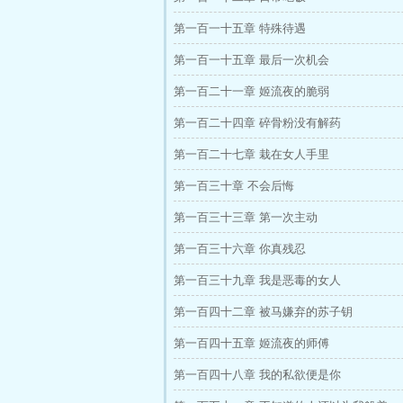
第一百一十五章 特殊待遇
第一百一十五章 最后一次机会
第一百二十一章 姬流夜的脆弱
第一百二十四章 碎骨粉没有解药
第一百二十七章 栽在女人手里
第一百三十章 不会后悔
第一百三十三章 第一次主动
第一百三十六章 你真残忍
第一百三十九章 我是恶毒的女人
第一百四十二章 被马嫌弃的苏子钥
第一百四十五章 姬流夜的师傅
第一百四十八章 我的私欲便是你