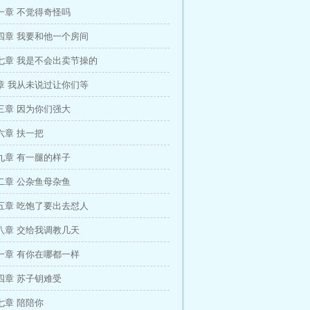
一章 不觉得奇怪吗
四章 我要和他一个房间
七章 我是不会出卖节操的
章 我从未说过让你们等
三章 因为你们强大
六章 扶一把
九章 有一腿的样子
二章 公杂鱼母杂鱼
五章 吃饱了要出去怼人
八章 交给我调教几天
一章 有你在哪都一样
四章 苏子钥难受
七章 陪陪你