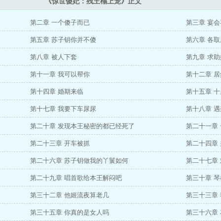
《惊世傻妃：残王榻上宠》正文
文
惊世傻妃战王
惊世傻王妃免费
惊世医妃残王甜宠小悍妃全文免费阅读
惊世
第二章 一个傻子而已
第三章 宴
第五章 苏子钥你并不傻
第六章 各
第八章 被人下套
第九章 求
第十一章 我可以帮你
第十二章 
第十四章 婚期来临
第十五章 
第十七章 我要下车尿尿
第十八章 
第二十章 发现本王秘密的都已经死了
第二十一章
第二十三章 开车被抓
第二十四章
第二十六章 苏子钥做我的丫鬟如何
第二十七章
第二十九章 唱首歌给本王解闷吧
第三十章 
第三十二章 他姬流夜算老几
第三十三章
第三十五章 你真的是女人吗
第三十六章