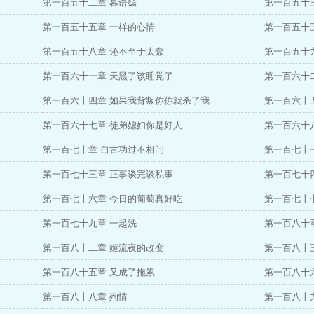
第一百五十二章 暮语嫣
第一百五十
第一百五十五章 一样的心情
第一百五十
第一百五十八章 还不至于太蠢
第一百五十
第一百六十一章 天黑了该睡觉了
第一百六十
第一百六十四章 如果我背叛你你就杀了我
第一百六十
第一百六十七章 徒弟媳妇你是好人
第一百六十
第一百七十章 自古功过不相问
第一百七十
第一百七十三章 正事谈完谈私事
第一百七十
第一百七十六章 今日的葡萄真好吃
第一百七十
第一百七十九章 一起洗
第一百八十
第一百八十二章 姬流夜的改变
第一百八十
第一百八十五章 又成了拖累
第一百八十
第一百八十八章 殉情
第一百八十