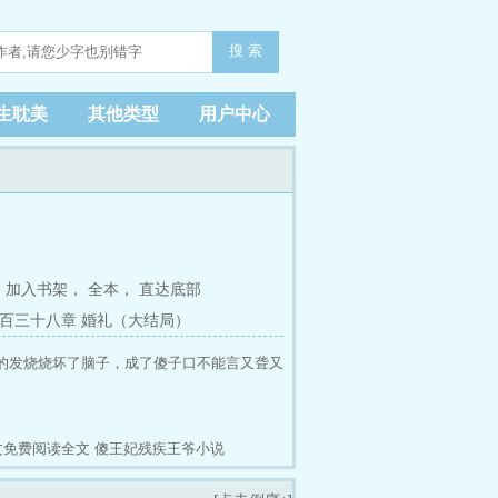
搜 索
生耽美
其他类型
用户中心
，
加入书架
， 全本，
直达底部
百三十八章 婚礼（大结局）
的发烧烧坏了脑子，成了傻子口不能言又聋又
文免费阅读全文
傻王妃残疾王爷小说
倾天下
惊世傻弃妃
惊世傻弃妃全文