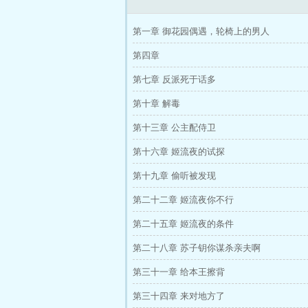
无弹窗免费阅读
惊世傻妃免费阅读全
第一章 御花园偶遇，轮椅上的男人
第四章
第七章 反派死于话多
第十章 解毒
第十三章 公主配侍卫
第十六章 姬流夜的试探
第十九章 偷听被发现
第二十二章 姬流夜你不行
第二十五章 姬流夜的条件
第二十八章 苏子钥你谋杀亲夫啊
第三十一章 给本王擦背
第三十四章 来对地方了