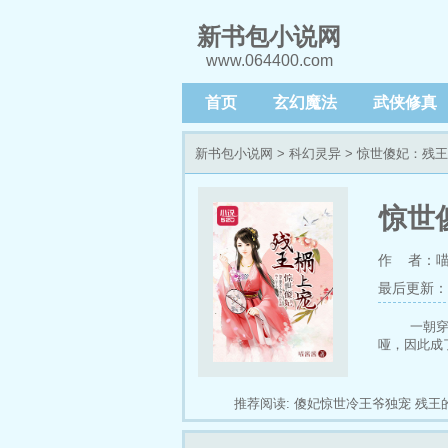
新书包小说网
www.064400.com
首页
玄幻魔法
武侠修真
新书包小说网
>
科幻灵异
> 惊世傻妃：残
惊世
作 者：
最后更新：202
一朝
哑，因此成
推荐阅读:
傻妃惊世冷王爷独宠
残王
傻王惊世小说
惊世唯宠腹黑残王嫡女