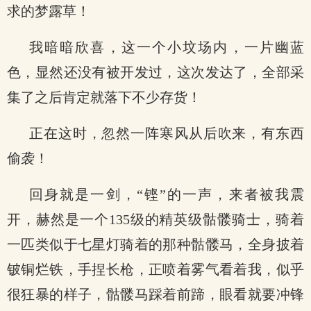
求的梦露草！
我暗暗欣喜，这一个小坟场内，一片幽蓝
色，显然还没有被开发过，这次发达了，全部采
集了之后肯定就落下不少存货！
正在这时，忽然一阵寒风从后吹来，有东西
偷袭！
回身就是一剑，“铿”的一声，来者被我震
开，赫然是一个135级的精英级骷髅骑士，骑着
一匹类似于七星灯骑着的那种骷髅马，全身披着
铍铜烂铁，手捏长枪，正喷着雾气看着我，似乎
很狂暴的样子，骷髅马踩着前蹄，眼看就要冲锋