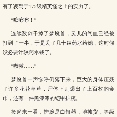
有了凌驾于175级精英怪之上的实力了。
“嚓嚓嚓！”
连续数剑干掉了梦魇兽，灵儿的气血已经被
打到了一半，于是丢了几十组药水给她，这时候
没必要计较药水钱了。
“嗷嗷……”
梦魇兽一声惨呼倒落下来，巨大的身体压残
了许多花花草草，尸体下则爆出了上百枚的金
币，还有一件黑漆漆的铠甲护腕。
捡起来一看，护腕是白银器，地摊货，等级