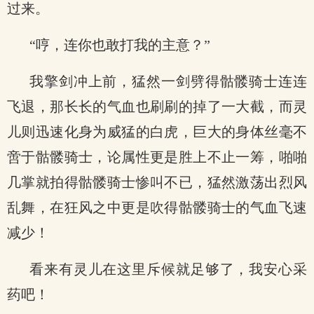
过来。
“哼，连你也敢打我的主意？”
我擎剑冲上前，猛然一剑劈得骷髅骑士连连
飞退，那长长的气血也刷刷的掉了一大截，而灵
儿则迅速化身为威猛的白虎，巨大的身体丝毫不
啻于骷髅骑士，论属性更是胜上不止一筹，啪啪
几掌就拍得骷髅骑士惨叫不已，猛然激荡出烈风
乱舞，在狂风之中更是吹得骷髅骑士的气血飞速
减少！
看来有灵儿在这里斥候就足够了，我安心采
药吧！