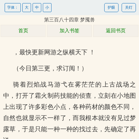
字体：
大
中
小
护眼
关灯
第三百八十四章 梦魇兽
首页
加入书签
返回书页
，最快更新网游之纵横天下 ！
（今日第三更，求订阅！）
骑着烈焰战马游弋在雾茫茫的上古战场之
中，打开了霜火制药技能的侦查，立刻在小地图
上出现了许多彩色小点，各种药材的颜色不同，
自然也就显示不一样了，而我根本就没有见过梦
露草，于是只能一种一种的找过去，先确定了再