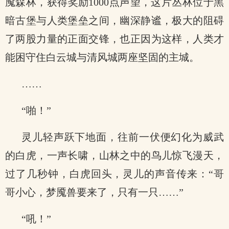
魇森林，获得奖励1000点声望，这片丛林位于黑
暗古堡与人类堡垒之间，幽深静谧，极大的阻碍
了两股力量的正面交锋，也正因为这样，人类才
能困守住白云城与清风城两座坚固的主城。
……
“啪！”
灵儿轻声跃下地面，往前一伏便幻化为威武
的白虎，一声长啸，山林之中的鸟儿惊飞漫天，
过了几秒钟，白虎回头，灵儿的声音传来：“哥
哥小心，梦魇兽要来了，只有一只……”
“吼！”