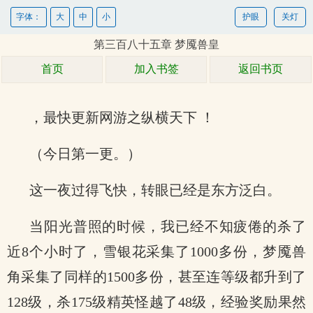
字体：
大
中
小
护眼
关灯
第三百八十五章 梦魇兽皇
首页
加入书签
返回书页
，最快更新网游之纵横天下 ！
（今日第一更。）
这一夜过得飞快，转眼已经是东方泛白。
当阳光普照的时候，我已经不知疲倦的杀了
近8个小时了，雪银花采集了1000多份，梦魇兽
角采集了同样的1500多份，甚至连等级都升到了
128级，杀175级精英怪越了48级，经验奖励果然