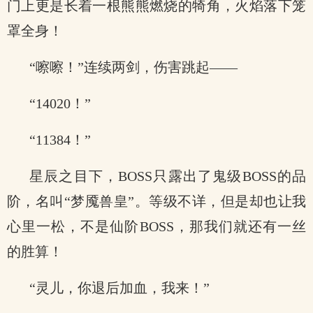
门上更是长着一根熊熊燃烧的犄角，火焰落下笼
罩全身！
“嚓嚓！”连续两剑，伤害跳起——
“14020！”
“11384！”
星辰之目下，BOSS只露出了鬼级BOSS的品
阶，名叫“梦魇兽皇”。等级不详，但是却也让我
心里一松，不是仙阶BOSS，那我们就还有一丝
的胜算！
“灵儿，你退后加血，我来！”